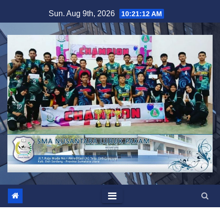
Skip
Sun. Aug 9th, 2026
10:21:12 AM
to
content