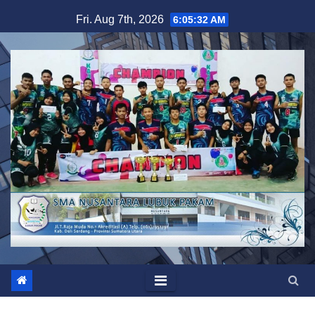
Skip
Fri. Aug 7th, 2026
6:05:32 AM
to
content