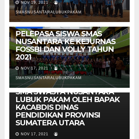
NOV 19, 2021
SMASNUSANTARALUBUKPAKAM
INFO / ARTIKEL
PELEPASA SISWA SMAS
NUSANTARA KE KEJURNAS
FOSSBI DAN VOLLY TAHUN
2021
NOV 17, 2021
INFO / ARTIKEL
SMASNUSANTARALUBUKPAKAM
LAUNCING PRODUK PKWU
SMA SWASTA NUSANTARA
LUBUK PAKAM OLEH BAPAK
KACABDIS DINAS
PENDIDIKAN PROVINSI
SUMATERA UTARA
NOV 17, 2021