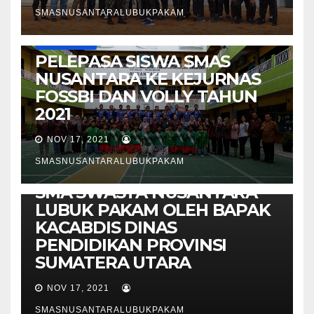
SMASNUSANTARALUBUKPAKAM
INFO / ARTIKEL
PELEPASA SISWA SMAS
NUSANTARA KE KEJURNAS
FOSSBI DAN VOLLY TAHUN
2021
NOV 17, 2021
INFO / ARTIKEL
SMASNUSANTARALUBUKPAKAM
LAUNCING PRODUK PKWU
SMA SWASTA NUSANTARA
LUBUK PAKAM OLEH BAPAK
KACABDIS DINAS
PENDIDIKAN PROVINSI
SUMATERA UTARA
NOV 17, 2021
SMASNUSANTARALUBUKPAKAM