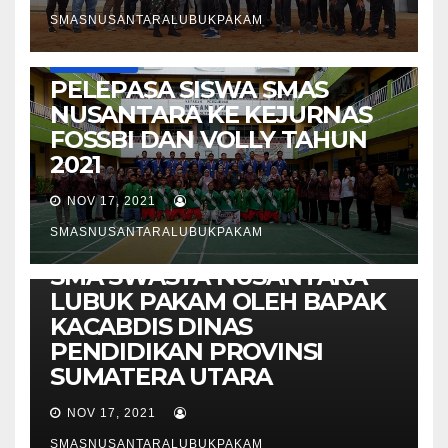
SMASNUSANTARALUBUKPAKAM
INFO / ARTIKEL
PELEPASA SISWA SMAS
NUSANTARA KE KEJURNAS
FOSSBI DAN VOLLY TAHUN
2021
NOV 17, 2021
INFO / ARTIKEL
SMASNUSANTARALUBUKPAKAM
LAUNCING PRODUK PKWU
SMA SWASTA NUSANTARA
LUBUK PAKAM OLEH BAPAK
KACABDIS DINAS
PENDIDIKAN PROVINSI
SUMATERA UTARA
NOV 17, 2021
SMASNUSANTARALUBUKPAKAM