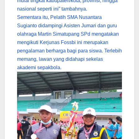
mulai tingkat kabupaten/kota, provinsi, hingga
nasional seperti ini” tambahnya.
Sementara itu, Pelatih SMA Nusantara
Sugianto didampingi Asisten Jumari dan guru
olahraga Martin Simatupang SPd mengatakan
mengikuti Kerjunas Fossbi ini merupakan
pengalaman berharga bagi para siswa. Terlebih
memang, lawan yang didahapi sekelas
akademi sepakbola.