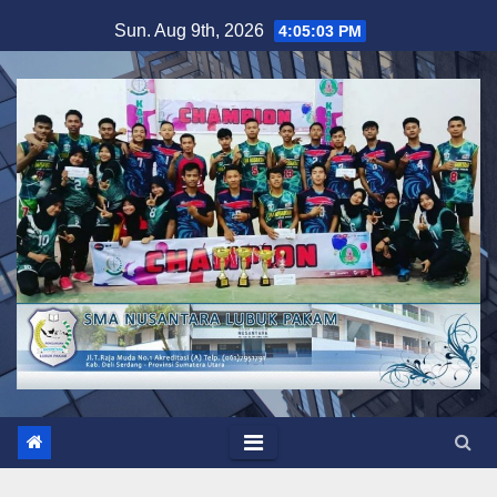
Skip
Sun. Aug 9th, 2026
4:05:04 PM
to
content