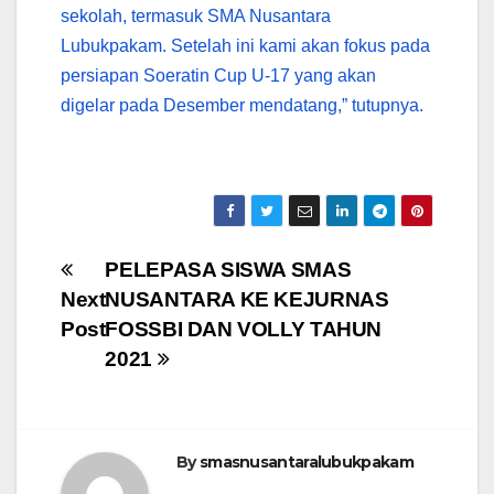
sekolah, termasuk SMA Nusantara
Lubukpakam. Setelah ini kami akan fokus pada
persiapan Soeratin Cup U-17 yang akan
digelar pada Desember mendatang,” tutupnya.
Post
PELEPASA SISWA SMAS
Next
NUSANTARA KE KEJURNAS
navigation
Post
FOSSBI DAN VOLLY TAHUN
2021
By
smasnusantaralubukpakam